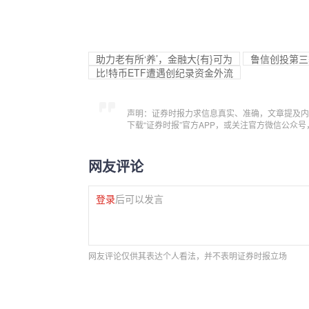
助力老有所‘养’，金融大{有}可为
鲁信创投第三季
比!特币ETF遭遇创纪录资金外流
声明：证券时报力求信息真实、准确，文章提及内
下载“证券时报”官方APP，或关注官方微信公众
网友评论
登录
后可以发言
网友评论仅供其表达个人看法，并不表明证券时报立场