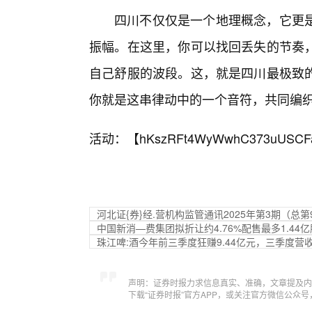
四川不仅仅是一个地理概念，它更是一
振幅。在这里，你可以找回丢失的节奏
自己舒服的波段。这，就是四川最极致
你就是这串律动中的一个音符，共同编
活动：【
hKszRFt4WyWwhC373uUSCF
河北证{券}经.营机构监管通讯2025年第3期（总第
中国新消—费集团拟折让约4.76%配售最多1.44亿
珠江啤:酒今年前三季度狂赚9.44亿元，三季度营收
声明：证券时报力求信息真实、准确，文章提及内
下载“证券时报”官方APP，或关注官方微信公众