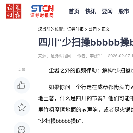
首页
快讯
要闻
股市
您当前的位置：
证券时报
>
公司
>
正文
四川“少扫搡bbbbb搡b
来源：证券时报网
作者：李建军
2026-02-07 
尘嚣之外的低频律动：解构“少扫搡bb
点赞
如果你问一个行走在成😎都街头的
地土著，什么是四川的节奏？他们可能
里竹椅摩擦地面的🔥声响，或者是火锅
“少扫搡bbbbb搡b”。