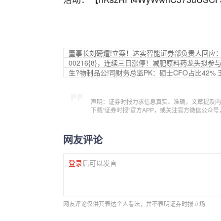
董事长刘磅遭!立案！达实智能证券部负责人回应
00216{8}，连续三日涨停！减肥原料药龙头拟参
生?物制品公!司财务总监PK：硕士CFO占比42%
声明：证券时报力求信息真实、准确，文章提及内
下载“证券时报”官方APP，或关注官方微信公众
网友评论
登录
后可以发言
网友评论仅供其表达个人看法，并不表明证券时报立场