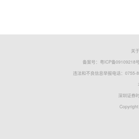
关
备案号：
粤ICP备09109218
违法和不良信息举报电话：0755-83
深圳证券
Copyright