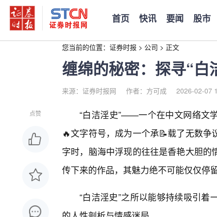
首页
快讯
要闻
股市
您当前的位置：
证券时报
>
公司
>
正文
缠绵的秘密：探寻“白
来源：证券时报网
作者：方可成
2026-02-07 
“白洁淫史”——一个在中文网络文
点赞
🔥文字符号，成为一个承📝载了无数
字时，脑海中浮现的往往是香艳大胆的
传下来的作品，其魅力绝不可能仅仅停留
“白洁淫史”之所以能够持续吸引着
的人性剖析与情感迷局。