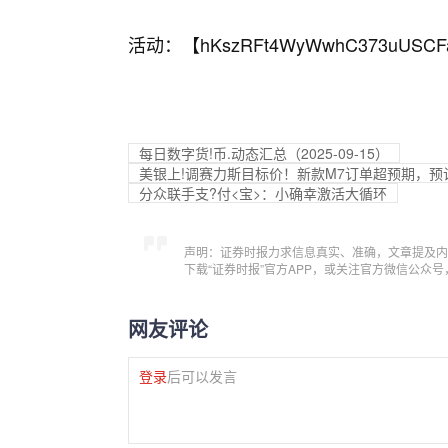
活动：【
hKszRFt4WyWwhC373uUSCF
每日数字货!币.动态汇总（2025-09-15）
美银上!调赛力斯目标价！新款M7订单超预期，预
分众联手支?付<宝>：小确幸激活大循环
声明：证券时报力求信息真实、准确，文章提及内
下载“证券时报”官方APP，或关注官方微信公众
网友评论
登录
后可以发言