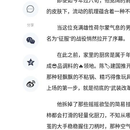
即便如今年过六旬，他宽阔的肩
的皮肤下，流动的肌理蕴含着一种不
分享
当这位充满雄性荷尔蒙气息的
名为“征服”的战役悄然拉开了序幕。
在此之前，家里的厨房是属于
成😎品调料的🔥领地。陈🏷️建
那种轻飘飘的不粘锅、精巧得像玩具
上场的第一步，就是彻底的“武装改革
他拆掉了那些摇摇欲坠的简易
柿都会打滑的轻量化厨刀，不知从
茧的大手稳稳握住刀柄时，那种空