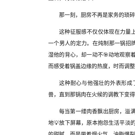
那一刻，厨房不再是家务的琐碎
这种征服感不仅仅体现在力量上
一个男人的定力。在炖制那一锅招牌
湿他的背心，却一动不🎯动地观察
而感受着锅盖边缘的热度，时而调整
这种耐心与他强壮的外表形成
兽，直到那锅肉在火候的调教下变得
每当第一缕肉香飘出厨房，溢
地💡放下屏幕，原本抱怨生活平淡
的甜腻，而是带着烟火气、油脂爆裂