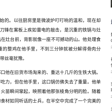
开始的。以往厨房里是微波炉叮叮响的温和，现在却
是刀锋在案板上疾如雷电的敲击，是沉重的铁锅与灶
国站在灶台前，背影就像一座不可撼动的山。他处理食
重的整鸡在他手里，不到三分钟就被分解得骨肉分
带丝毫犹豫。
那口他在旧货市场淘来的、重达十几斤的生铁大锅。
得吃力，但在他手里，这口锅仿佛失去了重量。他单
，火苗瞬间窜起，映照着他那张棱角分明的脸。随着
的食材如同听话的士兵，在半空中完成了一个完美的