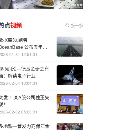
热点
视频
换一换
数据库领,跑者
OceanBase 公布五年成
绩单：年均增速超
2026-01-31 12:51:31
100%，客户数破 4000
家
视{频}|泓—德基金研之有
悟：解读电子行业
2026-02-04 13:04:31
突发:！某A股公司独董失
联！
2026-02-02 05:20:31
多地监—管发力商保年金