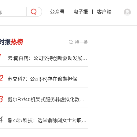
公众号
电子报
客户端
时报
热榜
换一换
云:南白药：公司坚持创新驱动发展理念
苏交科?：公司{不}存在逾期担保
戴尔R7!40机架式服务器虚拟化数据库可升级
鼎<龙>科技：选举俞噱闻女士为职工代表董事