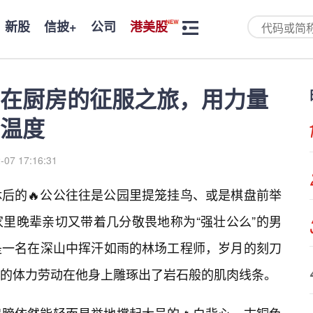
新股
信披+
公司
港美股
在厨房的征服之旅，用力量
温度
-07 17:16:31
后的🔥公公往往是公园里提笼挂鸟、或是棋盘前举
里晚辈亲切又带着几分敬畏地称为“强壮公么”的男
是一名在深山中挥汗如雨的林场工程师，岁月的刻刀
的体力劳动在他身上雕琢出了岩石般的肌肉线条。