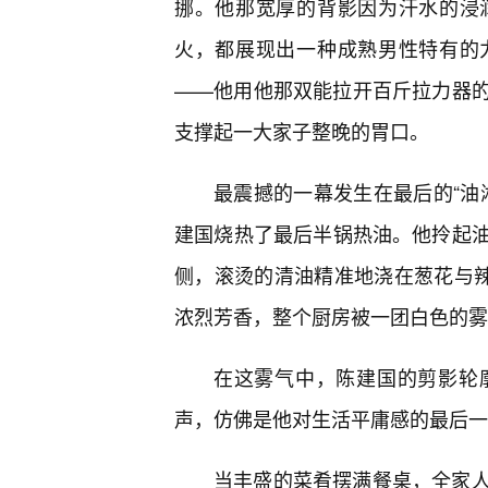
挪。他那宽厚的背影因为汗水的浸
火，都展现出一种成熟男性特有的
——他用他那双能拉开百斤拉力器
支撑起一大家子整晚的胃口。
最震撼的一幕发生在最后的“油
建国烧热了最后半锅热油。他拎起
侧，滚烫的清油精准地浇在葱花与辣
浓烈芳香，整个厨房被一团白色的雾
在这雾气中，陈建国的剪影轮
声，仿佛是他对生活平庸感的最后一
当丰盛的菜肴摆满餐桌，全家