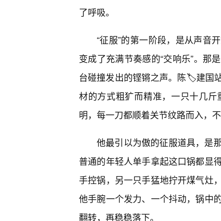
了呼吸。
“征服”的第一阶段，是从声音
变成了充满节奏感的“交响乐”。那
台碰撞发出的铿锵之声。陈🏷️建
材的方式粗犷而精准，一只十几斤
明，每一刀都顺着关节纹路而入，不
他最引以为傲的征服道具，是
普通的年轻人单手拿起这口锅都显
手控锅，另一只手猛地拧开煤气灶
他手腕一个发力、一个抖动，锅中
翻转，再稳稳落下。