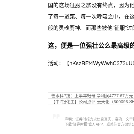
国的这场征服之旅没有终点，因为
了每一道菜、每一次呼吸之中。在
般的灵魂厨神。而那些被他“征服”
这，便是一位强壮公么最高级
活动：【
hKszRFt4WyWwhC373uU
善水科?技：上半年归母:净利润4777.67万元
【中?银化工】公司点评-云天化（600096
声明：证券时报力求信息真实、准确，文章
下载“证券时报”官方APP，或关注官方微