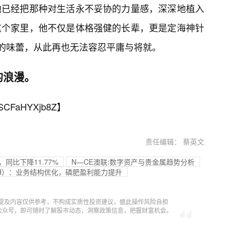
他已经把那种对生活永不妥协的力量感，深深地植入
这个家里，他不仅是体格强健的长辈，更是定海神针
过的味蕾，从此再也无法容忍平庸与将就。
的浪漫。
SCFaHYXjb8Z
】
责任编辑： 蔡英文
，同比下降11.77%
N—CE澳联:数字资产与贵金属趋势分析
.SH）：业务结构优化，磷肥盈利能力提升
提及内容仅供参考，不构成实质性投资建议，据此操作风险自担
信公众号，即可随时了解股市动态，洞察政策信息，把握财富机会。