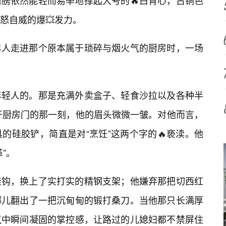
膀依然能轻而易举地撑起大号的🔥白背心，古铜色
怒自威的爆💥发力。
男人走进那个原本属于琐碎与烟火气的厨房时，一场
年轻人的。那是充满外卖盒子、轻食沙拉以及各种半
国推开厨房门的那一刻，他的眉头微微一皱。对他而言，
的硅胶铲，简直是对“烹饪”这两个字的🔥亵渎。他
”。
挂钩，换上了实打实的精钢支架；他嫌弃那把切西红
哪儿翻出了一把沉甸甸的锻打桑刀。当他那只长满厚
气中瞬间凝固的掌控感，让路过的儿媳妇都不禁屏住