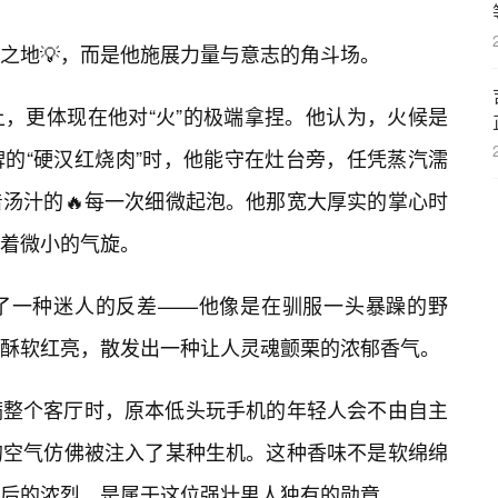
之地💡，而是他施展力量与意志的角斗场。
，更体现在他对“火”的极端拿捏。他认为，火候是
的“硬汉红烧肉”时，他能守在灶台旁，任凭蒸汽濡
着汤汁的🔥每一次细微起泡。他那宽大厚实的掌心时
着微小的气旋。
了一种迷人的反差——他像是在驯服一头暴躁的野
酥软红亮，散发出一种让人灵魂颤栗的浓郁香气。
满整个客厅时，原本低头玩手机的年轻人会不由自主
的空气仿佛被注入了某种生机。这种香味不是软绵绵
后的浓烈，是属于这位强壮男人独有的勋章。