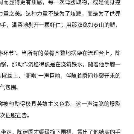
润而显得更有质感，每一次弯腰取物，或是侧身控
力量之美。这种力量不是为了炫耀，而是为了供养
的手，温柔地剥开一颗虾仁；用那双稳如泰山的腿，
淋环节”。当所有的菜肴齐整地摆😁在流理台上，陈
油锅，那动作沉稳得像是在浇筑铁水。随着他手腕一
椒丝上，“嘶啦”一声巨响，伴随着瞬间炸裂开来的
气包围。
廓被勾勒得极具英雄主义色彩。这一声清脆的爆裂
次征服宣告。
人坐定，陈建国才缓缓摘下围裙，露出了他结实的手