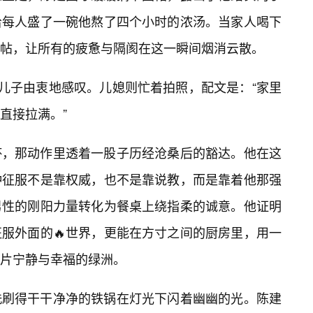
给每人盛了一碗他熬了四个小时的浓汤。当家人喝下
帖，让所有的疲惫与隔阂在这一瞬间烟消云散。
”儿子由衷地感叹。儿媳则忙着拍照，配文是：“家里
直接拉满。”
杯，那动作里透着一股子历经沧桑后的豁达。他在这
种征服不是靠权威，也不是靠说教，而是靠着他那强
男性的刚阳力量转化为餐桌上绕指柔的诚意。他证明
服外面的🔥世界，更能在方寸之间的厨房里，用一
片宁静与幸福的绿洲。
洗刷得干干净净的铁锅在灯光下闪着幽幽的光。陈建