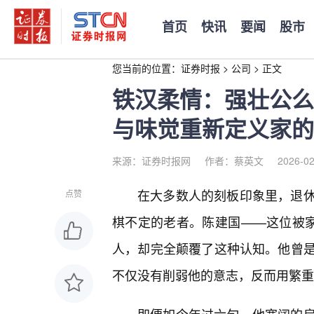
首页
快讯
要闻
股市
您当前的位置：
证券时报
>
公司
>
正文
铁汉柔情：强壮公么
与味觉重新定义家的
来源：证券时报网
作者：蔡英文
2026-02
在大多数人的刻板印象里，退休
点赞
棋不定的老者。陈建国——这位被家
人，却完全颠覆了这种认知。他曾
不仅没有削弱他的意志，反而用繁重